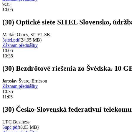
9:35
10:05
(30) Optické siete SITEL Slovensko, údržba
Marián Okres, SITEL SK
3sitel.pdf
(24.95 MB)
Záznam přednášky
10:05
10:35
(30) Bezdrôtové riešenia zo Švédska. 10 
Jaroslav Švarc, Erricson
Záznam přednášky
10:35
11:05
(30) Česko-Slovenská federativní telekomu
UPC Business
5upc.pdf
(8.03 MB)