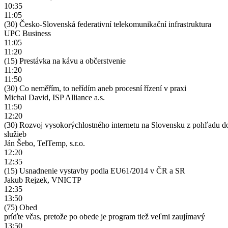
10:35
11:05
(30) Česko-Slovenská federativní telekomunikační infrastruktura
UPC Business
11:05
11:20
(15) Prestávka na kávu a občerstvenie
11:20
11:50
(30) Co neměřím, to neřídím aneb procesní řízení v praxi
Michal David, ISP Alliance a.s.
11:50
12:20
(30) Rozvoj vysokorýchlostného internetu na Slovensku z pohľadu do
služieb
Ján Šebo, TelTemp, s.r.o.
12:20
12:35
(15) Usnadnenie vystavby podla EU61/2014 v ČR a SR
Jakub Rejzek, VNICTP
12:35
13:50
(75) Obed
príďte včas, pretože po obede je program tiež veľmi zaujímavý
13:50