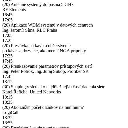
(20) Anténne systemy do pasma 5 GHz.
RF Elements
16:45
17:05
(20) Aplikace WDM systémů v datových centrech
Ing. Jaromír Šíma, RLC Praha
17:05
17:25
(20) Prestávka na kávu a občerstvenie
po káve sa dozviete, ako merať NGA prípojky
17:25
17:45
(20) Preukazovanie parametrov prístupových sietí
Ing. Peter Potrok, Ing. Juraj Sukop, Profiber SK
17:45
18:15
(30) Shaping v sieti ako najdôležitejšia časť riadenia siete
Karel Řeřicha, United Networks
18:15
18:35
(20) Ako znížiť počet dlžníkov na minimum?
LogiCall
18:35
18:55
(20) Bezdrátové spoje nové generace