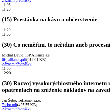
Záznam přednášky
11:05
11:20
(15) Prestávka na kávu a občerstvenie
11:20
11:50
(30) Co neměřím, to neřídím aneb procesní
Michal David, ISP Alliance a.s.
6ispalliance.pdf
(912.01 KB)
Záznam přednášky
11:50
12:20
(30) Rozvoj vysokorýchlostného internetu 
opatreniach na zníženie nákladov na zave
Ján Šebo, TelTemp, s.r.o.
7sebo.pdf
(425.55 KB)
Záznam přednášky