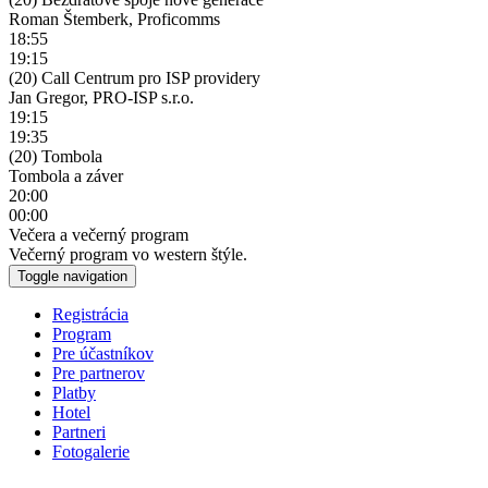
Roman Štemberk, Proficomms
18:55
19:15
(20) Call Centrum pro ISP providery
Jan Gregor, PRO-ISP s.r.o.
19:15
19:35
(20) Tombola
Tombola a záver
20:00
00:00
Večera a večerný program
Večerný program vo western štýle.
Toggle navigation
Registrácia
Program
Pre účastníkov
Pre partnerov
Platby
Hotel
Partneri
Fotogalerie