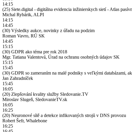
14:15
(25) Siete.digital - digitálna evidencia inžinierskych sietí - Atlas pa
Michal Rybárik, ALPI
14:15
14:45
(30) Výsledky aukce, novinky z úřadu na podzim
Roman Vavro, RÚ SK
14:45
15:15
(30) GDPR ako téma pre rok 2018
Mgr. Tatiana Valentová, Úrad na ochranu osobných údajov SK
15:15
15:45
(30) GDPR so zameraním na malé podniky s veľkými databázami, ako
Jan Zahradníček
15:45
16:05
(20) Zlepšování kvality služby Sledovanie.TV
Miroslav Slugeň, SledovanieTV.sk
16:05
16:25
(20) Neuronové sítě a detekce infikovaných strojů v DNS provozu
Robert Šefr, Whalebone
16:25
16:45