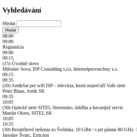
Vyhledávání
Hledat
08:00
09:00
Registrácia
09:00
09:15
(15) Úvodné slovo
Miloslav Sova, ISP Consulting s.r.o, Internetprovsechny z.s.
09:15
09:35
(20) AntikSat pre wifi ISP – televízia, ktorá nepreťaží Vaše siete
Peter Blaas, Antik SK
09:35
10:05
(30) Optické siete SITEL Slovensko, údržba a havarijný servis
Marián Okres, SITEL SK
10:05
10:35
(30) Bezdrôtové riešenia zo Švédska. 10 GBit / s pri pásme 80 G
Jaroslav Švarc, Erricson