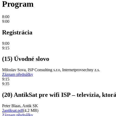
Program
8:00
9:00
Registrácia
9:00
9:15
(15) Úvodné slovo
Miloslav Sova, ISP Consulting s.r.o, Internetprovsechny z.s.
Záznam přednášky
9:15
9:35
(20) AntikSat pre wifi ISP – televízia, ktor
Peter Blaas, Antik SK
2antiksat.pdf
(4.2 MB)
Záznam přednášky