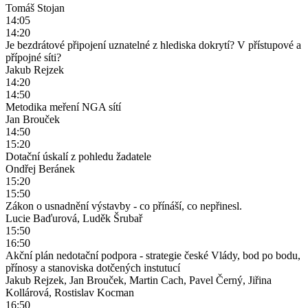
Tomáš Stojan
14:05
14:20
Je bezdrátové připojení uznatelné z hlediska dokrytí? V přístupové a
přípojné síti?
Jakub Rejzek
14:20
14:50
Metodika meření NGA sítí
Jan Brouček
14:50
15:20
Dotační úskalí z pohledu žadatele
Ondřej Beránek
15:20
15:50
Zákon o usnadnění výstavby - co přínáší, co nepřinesl.
Lucie Baďurová, Luděk Šrubař
15:50
16:50
Akční plán nedotační podpora - strategie české Vlády, bod po bodu,
přínosy a stanoviska dotčených instutucí
Jakub Rejzek, Jan Brouček, Martin Cach, Pavel Černý, Jiřina
Kollárová, Rostislav Kocman
16:50