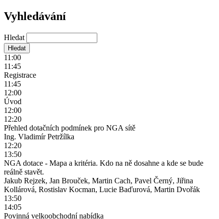
Vyhledávání
Hledat
11:00
11:45
Registrace
11:45
12:00
Úvod
12:00
12:20
Přehled dotačních podmínek pro NGA sítě
Ing. Vladimír Petržílka
12:20
13:50
NGA dotace - Mapa a kritéria. Kdo na ně dosahne a kde se bude
reálně stavět.
Jakub Rejzek, Jan Brouček, Martin Cach, Pavel Černý, Jiřina
Kollárová, Rostislav Kocman, Lucie Baďurová, Martin Dvořák
13:50
14:05
Povinná velkoobchodní nabídka