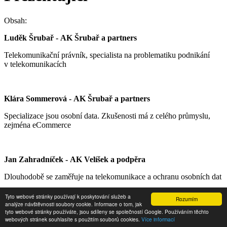
Obsah:
Luděk Šrubař - AK Šrubař a partners
Telekomunikační právník, specialista na problematiku podnikání
v telekomunikacích
Klára Sommerová - AK Šrubař a partners
Specializace jsou osobní data. Zkušenosti má z celého průmyslu,
zejména eCommerce
Jan Zahradníček - AK Velíšek a podpěra
Dlouhodobě se zaměřuje na telekomunikace a ochranu osobních dat
Tyto webové stránky používají k poskytování služeb a
Rozumím
Copyright © 2024 -
Internet pro všechny
analýze návštěvnosti soubory cookie. Informace o tom, jak
tyto webové stránky používáte, jsou sdíleny se společností Google. Používáním těchto
Zásady zpracování osobních údajů
|
Podmínky užití
|
webových stránek souhlasíte s použitím souborů cookies.
Více informací