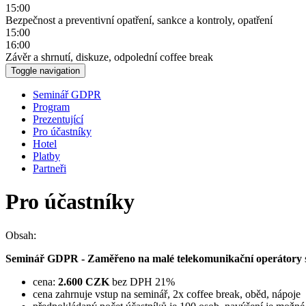
15:00
Bezpečnost a preventivní opatření, sankce a kontroly, opatření
15:00
16:00
Závěr a shrnutí, diskuze, odpolední coffee break
Toggle navigation
Seminář GDPR
Program
Prezentující
Pro účastníky
Hotel
Platby
Partneři
Pro účastníky
Obsah:
Seminář GDPR - Zaměřeno na malé telekomunikační operátory
cena:
2.600 CZK
bez DPH 21%
cena zahrnuje vstup na seminář, 2x coffee break, oběd, nápoje