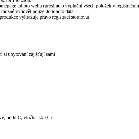
 až na 140 osob.
 homepage tohoto webu (prosíme o vyplnění všech položek v registračním
je možné vyhovět pouze do tohoto data
produkce vyhrazuje právo registraci stornovat
 si ubytování zajišťují sami
ze, oddíl C, vložka 141017