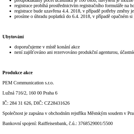
předpokládaný počet účastníků je 100 osob, navýšení je možné
registrace probíhá prostřednictvím registračního formuláře na
registrace bude uzavřena 4.4. 2018, v případě potřeby změny 
prosíme o úhradu poplatků do 6.4. 2018, v případě opačném si 
Ubytování
doporučujeme v místě konání akce
není zajišťováno ani rezervováno produkční agenturou, účastníci
Produkce akce
PEM Communication s.r.o.
Lužná 716/2, 160 00 Praha 6
IČ: 284 31 626, DIČ: CZ28431626
Společnost je zapsána v obchodním rejstříku Městským soudem v Pra
Bankovní spojení: Raiffeisenbank, č.ú.: 3768529001/5500