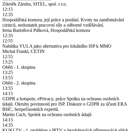
Zdeněk Záruba, SITEL, spol. s r.o.
12:15
12:35
Hospodářská komora, její práce a poslání. Kvoty na zaměstnávání
cizinců, nedostatek pracovní síly a odborné vzdělávání.
Irena Bartoňová Pálková, Hospodářská komora
12:35
12:55
Nabídka VULA jako alternativa pro lokálního ISP k MMO
Michal Frankl, CETIN
12:55
13:25
Oběd - 1. skupina
13:25
13:55
Oběd - 2. skupina
13:55
14:15
GDPR a hotspoty, ePrivacy, práce Spolku na ochranu osobních
údajů. Okruhy povinností pro ISP. Diskuze o GDPR za účasti ERA
BHC, bezpečnostních expertů.
Martin Cach, Spolek na ochranu osobních údajů
14:15
14:35
KUKI TV - 1. problémy s IPTV v bezdrátových přístupových sítích