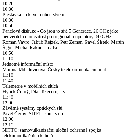
10:20
10:30
Přestávka na kávu a občerstvení
10:30
10:50
Panelová diskuze - Co jsou to sítě 5 Generace, 26 GHz jako
neuvěřitelná příležitost pro regionální operátory, 60 GHz.
Roman Vavro, Jakub Rejzek, Petr Zeman, Pavel Šístek, Martin
Šigut, Michal Rákoci a další...
10:50
11:10
Jednotné informační místo
Martina Mihalovičová, Český telelekomunikační úřad
11:10
11:40
Telemetrie v mobilních sítích
Hynek Černý, Dial Telecom, a.s.
11:40
12:00
Závěsné systémy optických sítí
Pavel Černý, SITEL, spol. s r.o.
12:00
12:15
NITTO: samovulkanizační úložná ochranná spojka
telekomunikačních kabelů