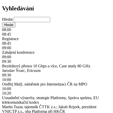
Vyhledávání
Hledat
08:00
08:45
Registrace
08:45
09:00
Zahájení konference
09:00
09:30
Bezdrátový přenos 10 Gbps a více, Case study 80 GHz
Jaroslav Švarc, Ericsson
09:30
10:00
Ondřej Malý, náměstek pro Internetizaci ČR na MPO
10:00
10:20
Usnadnění výstavby, strategie Platformy, Správa spektra, EU
telekomunikační kodex
Martin Tuzar, tajemník ČTTK z.s.; Jakub Rejzek, prezident
VNICTP z.s., oba Platforma při HKČR