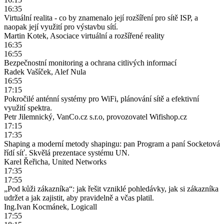
16:35
Virtuální realita - co by znamenalo její rozšíření pro sítě ISP, a
naopak její využití pro výstavbu sítí.
Martin Kotek, Asociace virtuální a rozšířené reality
16:35
16:55
Bezpečnostní monitoring a ochrana citlivých informací
Radek Vašíček, Alef Nula
16:55
17:15
Pokročilé anténní systémy pro WiFi, plánování sítě a efektivní
využití spektra.
Petr Jilemnický, VanCo.cz s.r.o, provozovatel Wifishop.cz
17:15
17:35
Shaping a moderní metody shapingu: pan Program a paní Socketová
řídí síť. Skvělá prezentace systému UN.
Karel Řeřicha, United Networks
17:35
17:55
„Pod kůži zákazníka“: jak řešit vzniklé pohledávky, jak si zákazníka
udržet a jak zajistit, aby pravidelně a včas platil.
Ing.Ivan Kocmánek, Logicall
17:55