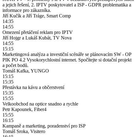
a jejich řešení, 2. IPTV poskytovatel a ISP - GDPR problematika a
informace pro zákazníka.
Jiří Kučík a Jiří Tráge, Smart Comp
14:35
14:55
Omezení přetáčení reklam pro IPTV
Jiří Hojgr a Lukáš Kubát, TV Nova
14:55
15:15
Marketingová analýza a investiční scénáře se plánovacím SW - OP
PIK PO 4.2 Vysokorychlostní internet. Spočítejte si dotační projekt
a počet bodů.
Tomáš Kafka, YUNGO
15:15
15:35
Přestávka na kávu a občerstvení
15:35
15:55
Velkoobchod na optice snadno a rychle
Petr Kapounek, Fiber4
15:55
16:15
Kampaně a marketing, poradenství pro ISP
Tomáš Sroka, Visitero
16:15